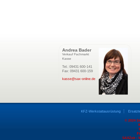
Andrea Bader
Verkauf Fachmarkt
Kasse
Tel.: 09431 600-141
Fax: 09431 600-159
kasse@sax-online.de
KFZ-Werkstattausrüstung
Ersatzte
© 2024 S
9
T
F
SAXZeit : 